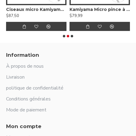
Premium
Ciseaux micro Kamiyama à baïonnette
Kamiyama Micro pince à baïonnette
K
$87,50
$79,99
$
Information
À propos de nous
Livraison
politique de confidentialité
Conditions générales
Mode de paiement
Mon compte