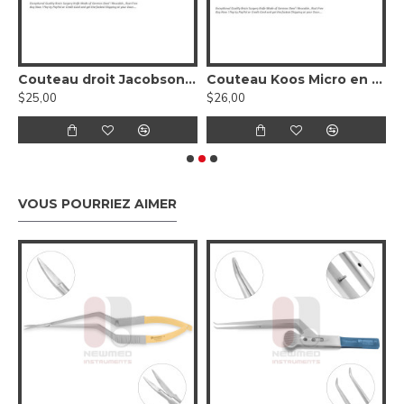
 en acier inoxydable, 20 cm
Couteau droit Jacobson Micro Brain, 18,5 cm - 7 1/4 pouces, acier inoxydable
Couteau Koos Micro en forme de baïonnette, 18,5 cm (7 1/4 pouces), acier inoxydable
$25,00
$26,00
$
VOUS POURRIEZ AIMER