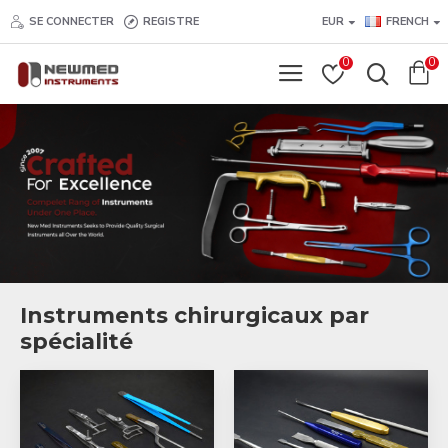
New
SE CONNECTER
REGISTRE
EUR
FRENCH
Med
0
0
Instruments
Instruments chirurgicaux par
spécialité