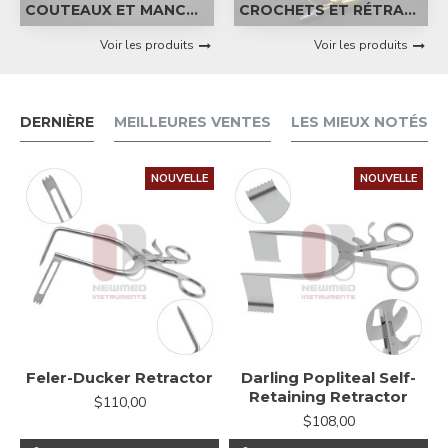
COUTEAUX ET MANCHES
CROCHETS ET RÉTRACTEURS
Voir les produits
Voir les produits
DERNIÈRE
MEILLEURES VENTES
LES MIEUX NOTÉS
NOUVELLE
NOUVELLE
Feler-Ducker Retractor
Darling Popliteal Self-
Retaining Retractor
$110,00
$108,00