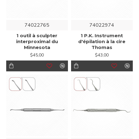
74022765
74022974
1 outil à sculpter
1 P.K. Instrument
interproximal du
d'épilation à la cire
Minnesota
Thomas
$45,00
$43,00