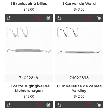
1 Brunissoir à billes
1 Carver de Ward
$42,00
$43,00
74022849
74022838
1 Écarteur gingival de
1 Emballeuse de câbles
Meinershagen
Yardley
$43,00
$42,00