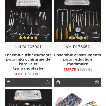
NM-DI-205001
NM-DI-78662
Ensemble d'instruments
Ensemble d'instruments
pour microchirurgie de
pour réduction
l'oreille et
mammaire
tympanoplastie
$887,75
$1 268,21
$803,61
$1 339,35