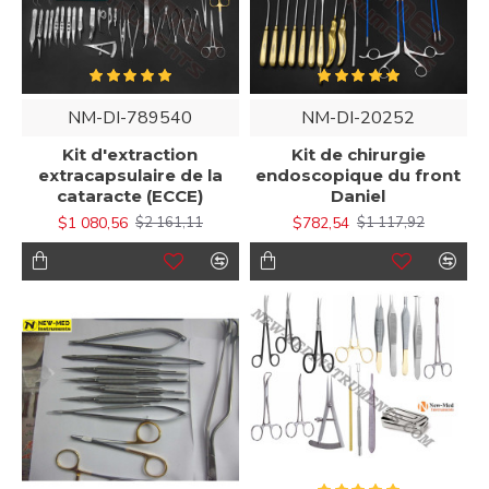
NM-DI-789540
NM-DI-20252
Kit d'extraction
Kit de chirurgie
extracapsulaire de la
endoscopique du front
cataracte (ECCE)
Daniel
$1 080,56
$782,54
$2 161,11
$1 117,92