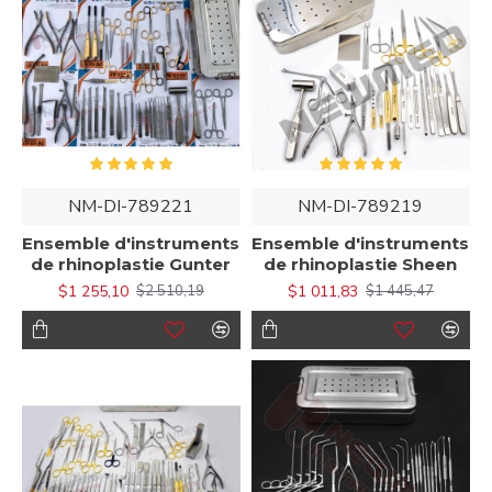
NM-DI-789221
NM-DI-789219
Ensemble d'instruments
Ensemble d'instruments
de rhinoplastie Gunter
de rhinoplastie Sheen
$1 255,10
$1 011,83
$2 510,19
$1 445,47