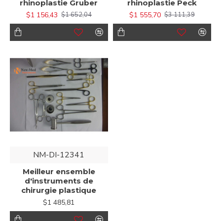
rhinoplastie Gruber
rhinoplastie Peck
$1 156,43
$1 555,70
$1 652,04
$3 111,39
NM-DI-12341
Meilleur ensemble
d'instruments de
chirurgie plastique
$1 485,81