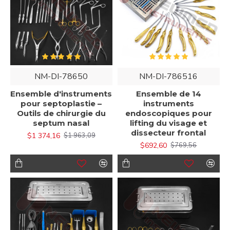
NM-DI-78650
NM-DI-786516
Ensemble d'instruments
Ensemble de 14
pour septoplastie –
instruments
Outils de chirurgie du
endoscopiques pour
septum nasal
lifting du visage et
dissecteur frontal
$1 374,16
$1 963,09
$692,60
$769,56