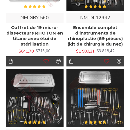
NM-GRY-560
NM-DI-12342
Coffret de 19 micro-
Ensemble complet
dissecteurs RHOTON en
d'instruments de
titane avec étui de
rhinoplastie (69 pièces)
stérilisation
(kit de chirurgie du nez)
$641,70
$1 909,21
$713,00
$3 818,42