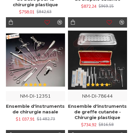
chirurgie plastique
$872,24
$969,15
$758,01
$842,63
NM-DI-12351
NM-DI-78644
Ensemble d'instruments
Ensemble d'instruments
de chirurgie nasale
de greffe cutanée -
Chirurgie plastique
$1 037,91
$1 482,73
$734,92
$816,58