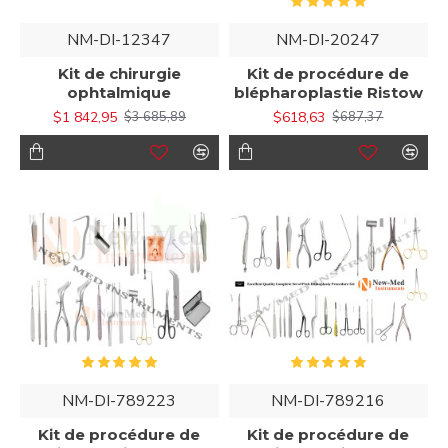
NM-DI-12347
NM-DI-20247
Kit de chirurgie
Kit de procédure de
ophtalmique
blépharoplastie Ristow
$1 842,95
$618,63
$3 685,89
$687,37
NM-DI-789223
NM-DI-789216
Kit de procédure de
Kit de procédure de