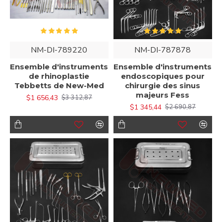
NM-DI-789220
NM-DI-787878
Ensemble d'instruments
Ensemble d'instruments
de rhinoplastie
endoscopiques pour
Tebbetts de New-Med
chirurgie des sinus
majeurs Fess
$1 656,43
$3 312,87
$1 345,44
$2 690,87