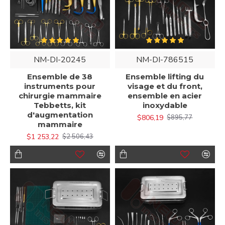
NM-DI-20245
NM-DI-786515
Ensemble de 38
Ensemble lifting du
instruments pour
visage et du front,
chirurgie mammaire
ensemble en acier
Tebbetts, kit
inoxydable
d'augmentation
$806,19
$895,77
mammaire
$1 253,22
$2 506,43