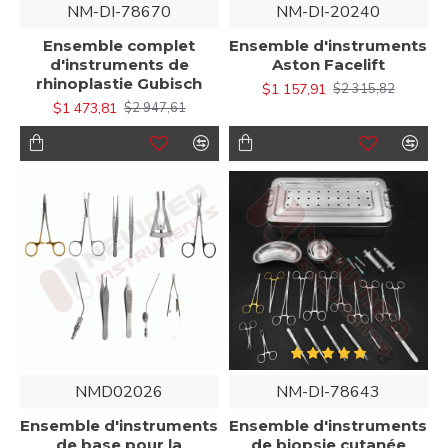
NM-DI-78670
NM-DI-20240
Ensemble complet
Ensemble d'instruments
d'instruments de
Aston Facelift
rhinoplastie Gubisch
$1 157,91
$2 315,82
$1 473,81
$2 947,61
NMD02026
NM-DI-78643
Ensemble d'instruments
Ensemble d'instruments
de base pour la
de biopsie cutanée