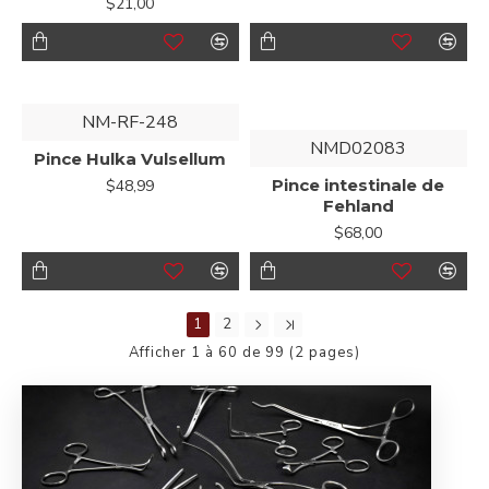
$21,00
NM-RF-248
NMD02083
Pince Hulka Vulsellum
Pince intestinale de
$48,99
Fehland
$68,00
1
2
Afficher 1 à 60 de 99 (2 pages)