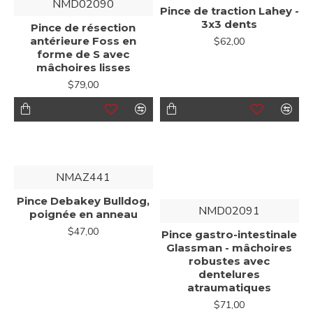
NMD02090
Pince de traction Lahey -
3x3 dents
Pince de résection
antérieure Foss en
$62,00
forme de S avec
mâchoires lisses
$79,00
NMAZ441
Pince Debakey Bulldog,
NMD02091
poignée en anneau
$47,00
Pince gastro-intestinale
Glassman - mâchoires
robustes avec
dentelures
atraumatiques
$71,00