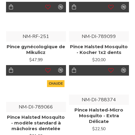
NM-RF-251
NM-DI-789099
Pince gynécologique de
Pince Halsted Mosquito
Mikulicz
- Kocher 1x2 dents
$47,99
$20,00
CHAUDE
NM-DI-788374
NM-DI-789066
Pince Halsted-Micro
Mosquito - Extra
Pince Halsted Mosquito
Délicate
- modèle standard à
mâchoires dentelée
$22,50