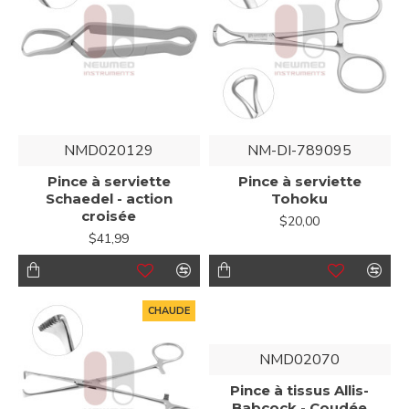
NMD020129
NM-DI-789095
Pince à serviette
Pince à serviette
Schaedel - action
Tohoku
croisée
$20,00
$41,99
CHAUDE
NMD02070
Pince à tissus Allis-
Babcock - Coudée