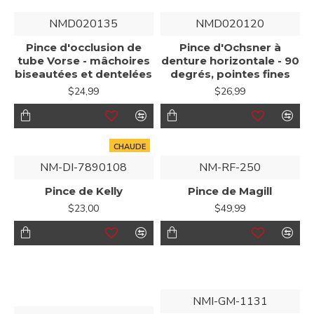
NMD020135
NMD020120
Pince d'occlusion de
Pince d'Ochsner à
tube Vorse - mâchoires
denture horizontale - 90
biseautées et dentelées
degrés, pointes fines
$24,99
$26,99
CHAUDE
NM-DI-7890108
NM-RF-250
Pince de Kelly
Pince de Magill
$23,00
$49,99
NMI-GM-1131