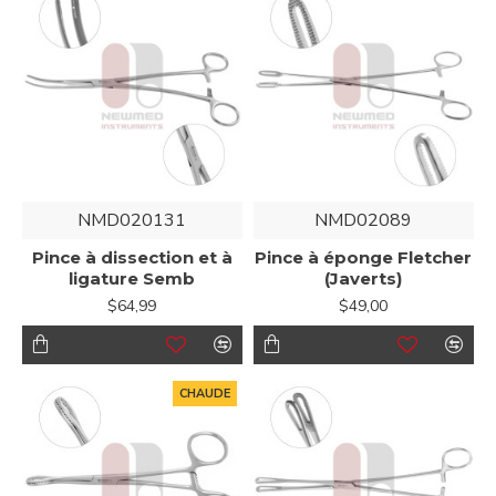
NMD020131
NMD02089
Pince à dissection et à
Pince à éponge Fletcher
ligature Semb
(Javerts)
$64,99
$49,00
CHAUDE