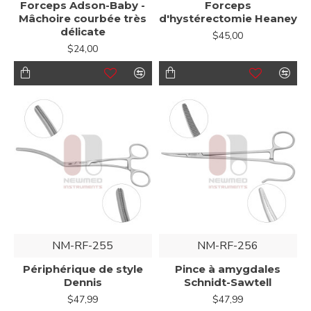
Forceps Adson-Baby -
Forceps
Mâchoire courbée très
d'hystérectomie Heaney
délicate
$45,00
$24,00
NM-RF-255
NM-RF-256
Périphérique de style
Pince à amygdales
Dennis
Schnidt-Sawtell
$47,99
$47,99