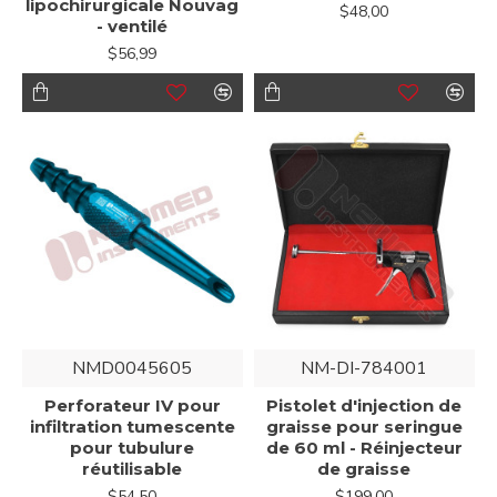
lipochirurgicale Nouvag
$48,00
- ventilé
$56,99
NMD0045605
NM-DI-784001
Perforateur IV pour
Pistolet d'injection de
infiltration tumescente
graisse pour seringue
pour tubulure
de 60 ml - Réinjecteur
réutilisable
de graisse
$54,50
$199,00