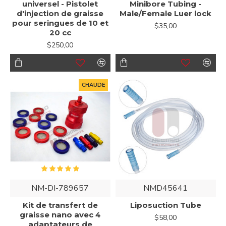
universel - Pistolet
Minibore Tubing -
d'injection de graisse
Male/Female Luer lock
pour seringues de 10 et
$35,00
20 cc
$250,00
CHAUDE
NM-DI-789657
NMD45641
Kit de transfert de
Liposuction Tube
graisse nano avec 4
$58,00
adaptateurs de