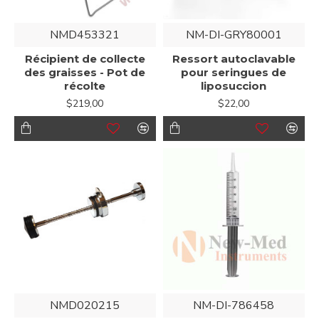
NMD453321
NM-DI-GRY80001
Récipient de collecte
Ressort autoclavable
des graisses - Pot de
pour seringues de
récolte
liposuccion
$219,00
$22,00
NMD020215
NM-DI-786458