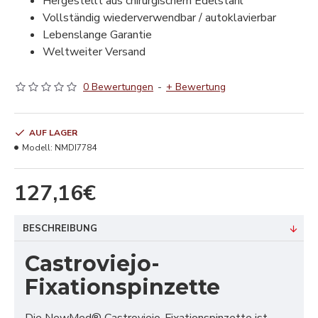
Hergestellt aus chirurgischem Edelstahl
Vollständig wiederverwendbar / autoklavierbar
Lebenslange Garantie
Weltweiter Versand
0 Bewertungen
-
+ Bewertung
AUF LAGER
Modell:
NMDI7784
127,16€
BESCHREIBUNG
Castroviejo-
Fixationspinzette