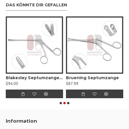
DAS KÖNNTE DIR GEFALLEN
nge
Blakesley Septumzange – gezahnte Backe
Bruening Septumzange
B
$94,00
$87,99
$
Information