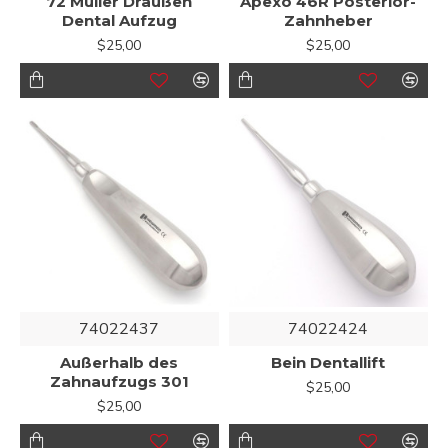
72 Müller Draußen
Apexo 46R Posterior-
Dental Aufzug
Zahnheber
$25,00
$25,00
74022437
74022424
Außerhalb des
Bein Dentallift
Zahnaufzugs 301
$25,00
$25,00