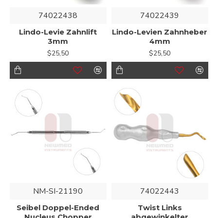
74022438
74022439
Lindo-Levie Zahnlift
Lindo-Levien Zahnheber
3mm
4mm
$25,50
$25,50
NM-SI-21190
74022443
Seibel Doppel-Ended
Twist Links
Nucleus Chopper
abgewinkelter