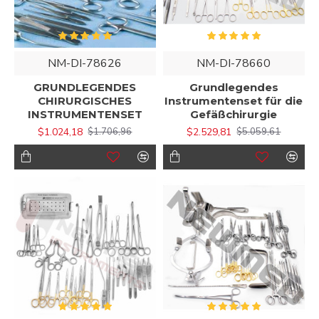
NM-DI-78626
NM-DI-78660
GRUNDLEGENDES
Grundlegendes
CHIRURGISCHES
Instrumentenset für die
INSTRUMENTENSET
Gefäßchirurgie
$1.024,18
$2.529,81
$1.706,96
$5.059,61