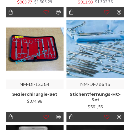
$903,77
$911,93
$1.506,29
$1.302,76
NM-DI-12354
NM-DI-78645
Sezierchirurgie-Set
Stichentfernungs-HC-
Set
$374,96
$561,56