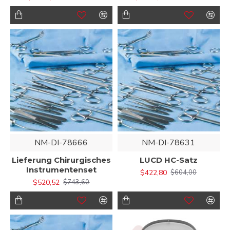
NM-DI-78666
NM-DI-78631
Lieferung Chirurgisches
LUCD HC-Satz
Instrumentenset
$422,80
$604,00
$520,52
$743,60