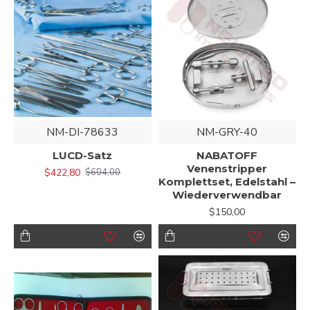
NM-DI-78633
NM-GRY-40
LUCD-Satz
NABATOFF
Venenstripper
$422,80
$604,00
Komplettset, Edelstahl –
Wiederverwendbar
$150,00