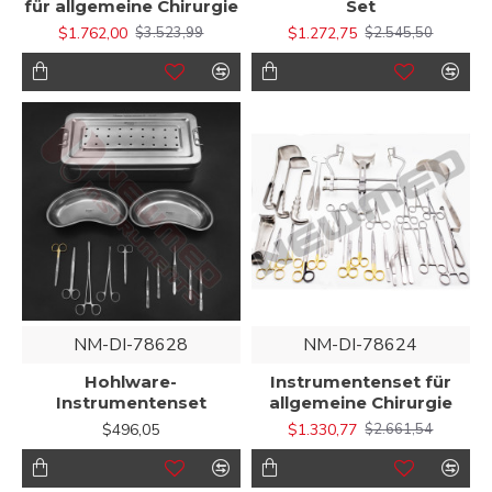
für allgemeine Chirurgie
Set
$1.762,00
$1.272,75
$3.523,99
$2.545,50
NM-DI-78628
NM-DI-78624
Hohlware-
Instrumentenset für
Instrumentenset
allgemeine Chirurgie
$496,05
$1.330,77
$2.661,54