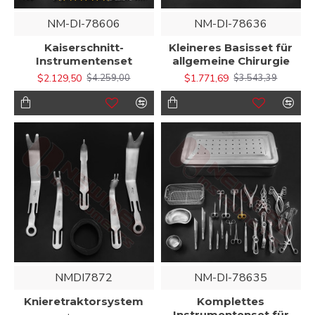
NM-DI-78606
NM-DI-78636
Kaiserschnitt-
Kleineres Basisset für
Instrumentenset
allgemeine Chirurgie
$2.129,50
$1.771,69
$4.259,00
$3.543,39
NMDI7872
NM-DI-78635
Knieretraktorsystem
Komplettes
Instrumentenset für