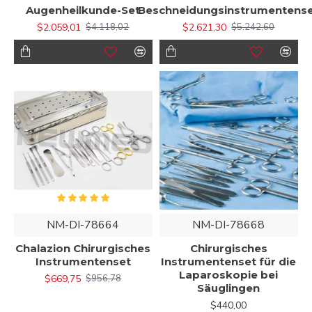
Augenheilkunde-Set
Beschneidungsinstrumentens
$2.059,01
$2.621,30
$4.118,02
$5.242,60
NM-DI-78664
NM-DI-78668
Chalazion Chirurgisches
Chirurgisches
Instrumentenset
Instrumentenset für die
Laparoskopie bei
$669,75
$956,78
Säuglingen
$440,00