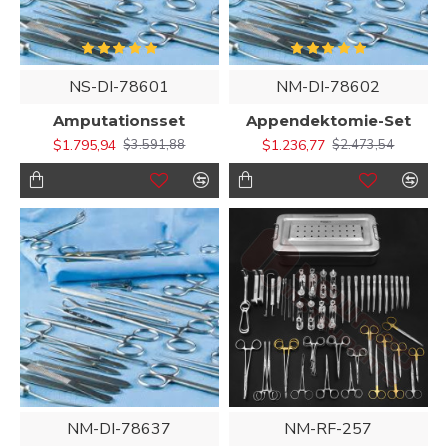
NS-DI-78601
NM-DI-78602
Amputationsset
Appendektomie-Set
$1.795,94
$1.236,77
$3.591,88
$2.473,54
NM-DI-78637
NM-RF-257