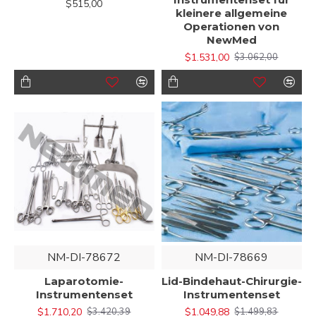
$515,00
kleinere allgemeine
Operationen von
NewMed
$1.531,00
$3.062,00
NM-DI-78672
NM-DI-78669
Laparotomie-
Lid-Bindehaut-Chirurgie-
Instrumentenset
Instrumentenset
$1.710,20
$1.049,88
$3.420,39
$1.499,83