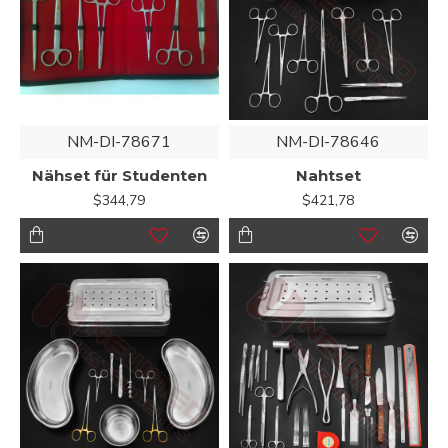
NM-DI-78671
NM-DI-78646
Nähset für Studenten
Nahtset
$344,79
$421,78