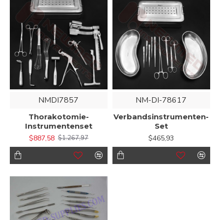
NMDI7857
NM-DI-78617
Thorakotomie-
Verbandsinstrumenten-
Instrumentenset
Set
$887,58
$465,93
$1.267,97