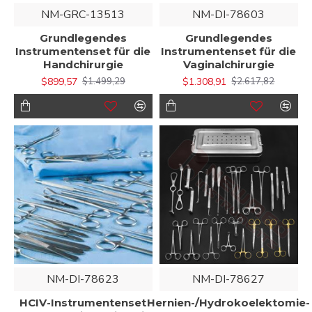
NM-GRC-13513
NM-DI-78603
Grundlegendes
Grundlegendes
Instrumentenset für die
Instrumentenset für die
Handchirurgie
Vaginalchirurgie
$899,57
$1.308,91
$1.499,29
$2.617,82
NM-DI-78623
NM-DI-78627
HCIV-Instrumentenset
Hernien-/Hydrokoelektomie-