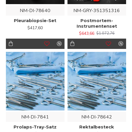
NM-DI-78640
NM-GRY-351351316
Pleurabiopsie-Set
Postmortem-
Instrumentenset
$417,60
$643,66
$1.072,76
NM-DI-7841
NM-DI-78642
Prolaps-Tray-Satz
Rektalbesteck