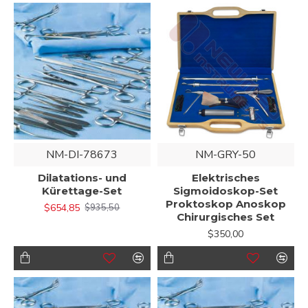
NM-DI-78673
NM-GRY-50
Dilatations- und
Elektrisches
Kürettage-Set
Sigmoidoskop-Set
Proktoskop Anoskop
$654,85
$935,50
Chirurgisches Set
$350,00