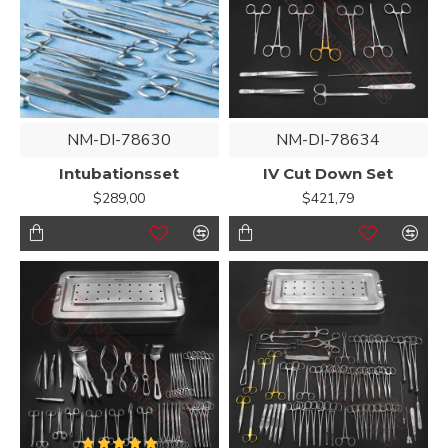
NM-DI-78630
NM-DI-78634
Intubationsset
IV Cut Down Set
$289,00
$421,79