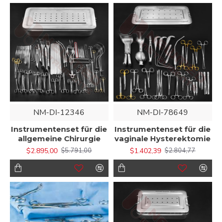
NM-DI-12346
NM-DI-78649
Instrumentenset für die
Instrumentenset für die
allgemeine Chirurgie
vaginale Hysterektomie
$2.895,00
$1.402,39
$5.791,00
$2.804,77