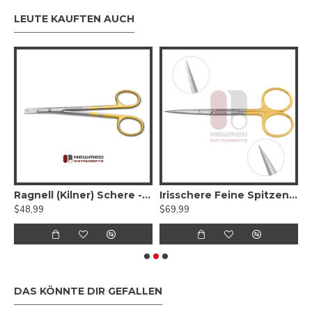
LEUTE KAUFTEN AUCH
eeman-Facelift-Schere – gezahntes Wolframkarbid
Ragnell (Kilner) Schere - Wolframkarbid, gezahnt, gebogene flache Spitzen
Irisschere Feine Spitzen, gezahnt - Wolframkarbid
$48,99
$69,99
$
DAS KÖNNTE DIR GEFALLEN