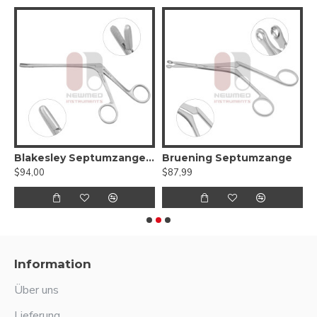
nge
Blakesley Septumzange – gezahnte Backe
Bruening Septumzange
B
$94,00
$87,99
$
Information
Über uns
Lieferung