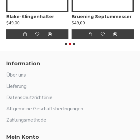
Achteckiger Messergriff
Blake-Klingenhalter
Bruening Septummesser
C
$49,00
$49,00
$
Information
Über uns
Lieferung
Datenschutzrichtlinie
Allgemeine Geschäftsbedingungen
Zahlungsmethode
Mein Konto