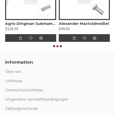
Agris-Dingman Submammärer Brustdissektor, 2er-Set – rechts und links
Alexander Mastoidmeißel
$126,00
$49,00
$
Information
Über uns
Lieferung
Datenschutzrichtlinie
Allgemeine Geschäftsbedingungen
Zahlungsmethode