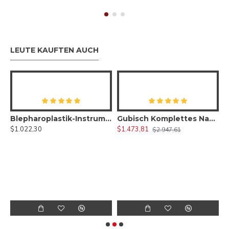
LEUTE KAUFTEN AUCH
Blepharoplastik-Instrumentenset 30-teilig, Mikro-Augenchirurgie-Set
Gubisch Komplettes Nasenkorrektur-Instrumentenset
$1.022,30
$1.473,81
$2.947,61
rektur-Chirurgie-Set)
$