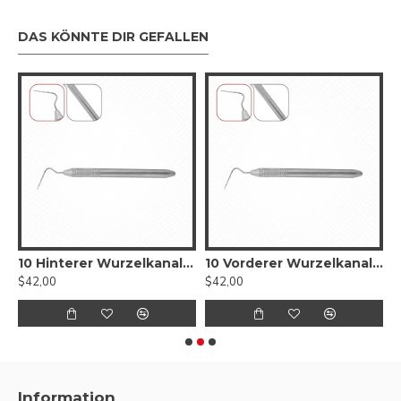
DAS KÖNNTE DIR GEFALLEN
lstöpsel mit Glick-Klinge
10 Hinterer Wurzelkanalstöpsel
10 Vorderer Wurzelkanalstöpsel
$42,00
$42,00
$
Information