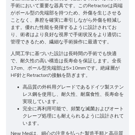
手術において重要な器具です。このRetractorは両端
がボール型の先端部を持つため、外傷を生じさせる
ことなく、鼻腔を確実に牽引しながら外傷を軽減し
ます。優れた性能を発揮するように設計されてお
り、術者はより良好な視界で手術状況をより適切に
管理できるため、繊細な手術操作に最適です。
人間工学に基づいた設計は長時間の手術でも快適
で、耐久性の高い構造は長寿命を保証します。全長
17cm、ボール型先端部は5×10mmです。絶縁層が
HF針とRetractorの接触を防ぎます。
高品質の外科用グレードであるドイツ製ステン
レス鋼を使用し、耐久性、耐腐食性、長寿命を
実現しています。
完全に再利用可能で、頻繁な滅菌およびオート
クレーブ処理にも耐えられるように設計されて
います。
New Medは、細心の注意を払った製造手順と高品質