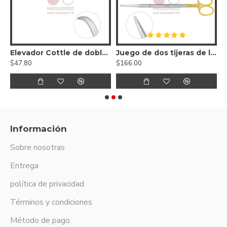
l
Elevador Cottle de doble extremo
Juego de dos tijeras de lifting facial Gorney - SuperCut dentadas
$47.80
$166.00
$
Información
Sobre nosotras
Entrega
política de privacidad
Términos y condiciones
Método de pago