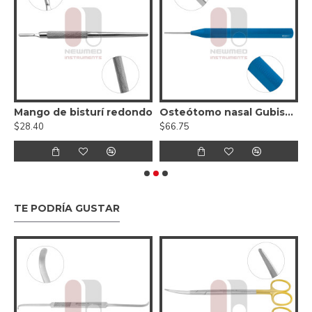
licadas con polvo de diamante
Mango de bisturí redondo
Osteótomo nasal Gubisch - Recto, mango de aluminio
$28.40
$66.75
$
TE PODRÍA GUSTAR