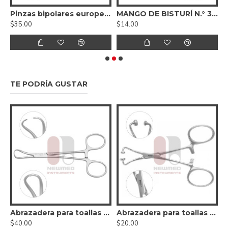
dor de areola de Grossman
Pinzas bipolares europeas Jeweler 7, antiadherentes
MANGO DE BISTURÍ N.° 3 ESTÁNDAR
$35.00
$14.00
$
TE PODRÍA GUSTAR
entes Stille
Abrazadera para toallas Backhaus
Abrazadera para toallas Backhaus (bola y casquillo)
$40.00
$20.00
$