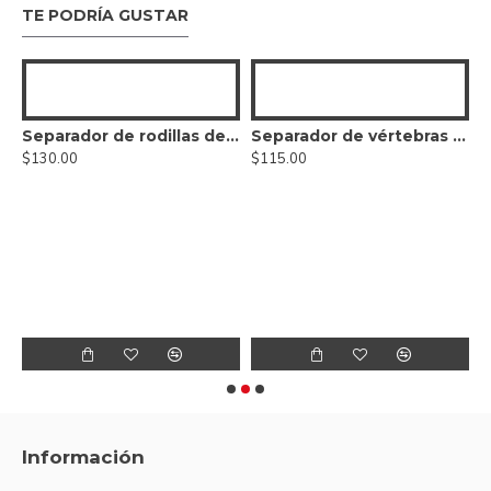
TE PODRÍA GUSTAR
e agarre del extractor de pasadores
Separador de rodillas dentado
Separador de vértebras de rodilla
$130.00
$115.00
$
Información