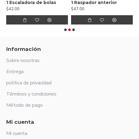
pador de hoz Morse
1 Escaladora de bolas
1 Raspador anterior
$42.00
$47.00
$
Información
Sobre nosotras
Entrega
política de privacidad
Términos y condiciones
Método de pago
Mi cuenta
Mi cuenta