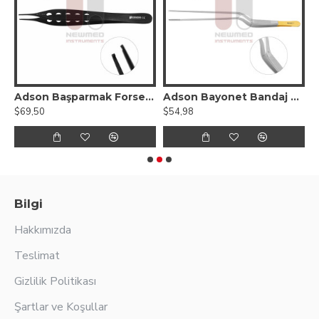
Forsepsi - Açısal Uçlar
Adson Başparmak Forsepsi - Hafif Delikli Sap
Adson Bayonet Bandaj Penseti - Tungsten Karbür
$69,50
$54,98
$
Bilgi
Hakkımızda
Teslimat
Gizlilik Politikası
Şartlar ve Koşullar