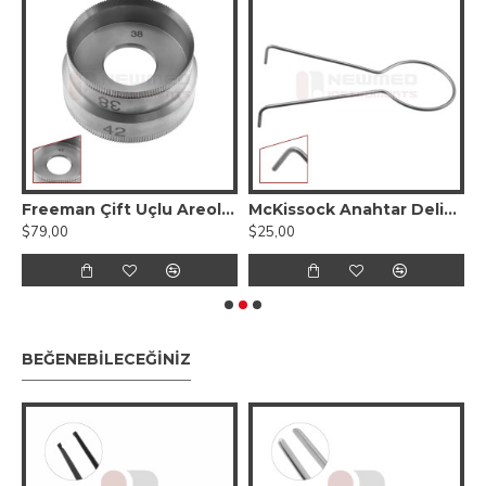
latmalı Meme Retraktörü Vakumlu - Yalıtımlı Düz ​​Uç
Freeman Çift Uçlu Areola İşaretleyici
McKissock Anahtar Deliği Meme Küçültme İşaretleyicisi
$79,00
$25,00
$
BEĞENEBILECEĞINIZ