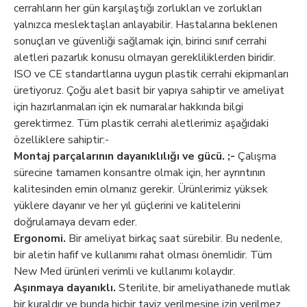
cerrahların her gün karşılaştığı zorlukları ve zorlukları
yalnızca meslektaşları anlayabilir. Hastalarına beklenen
sonuçları ve güvenliği sağlamak için, birinci sınıf cerrahi
aletleri pazarlık konusu olmayan gerekliliklerden biridir.
ISO ve CE standartlarına uygun plastik cerrahi ekipmanları
üretiyoruz. Çoğu alet basit bir yapıya sahiptir ve ameliyat
için hazırlanmaları için ek numaralar hakkında bilgi
gerektirmez. Tüm plastik cerrahi aletlerimiz aşağıdaki
özelliklere sahiptir:-
Montaj parçalarının dayanıklılığı ve gücü. ;-
Çalışma
sürecine tamamen konsantre olmak için, her ayrıntının
kalitesinden emin olmanız gerekir. Ürünlerimiz yüksek
yüklere dayanır ve her yıl güçlerini ve kalitelerini
doğrulamaya devam eder.
Ergonomi.
Bir ameliyat birkaç saat sürebilir. Bu nedenle,
bir aletin hafif ve kullanımı rahat olması önemlidir. Tüm
New Med ürünleri verimli ve kullanımı kolaydır.
Aşınmaya dayanıklı.
Sterilite, bir ameliyathanede mutlak
bir kuraldır ve bunda hiçbir taviz verilmesine izin verilmez.