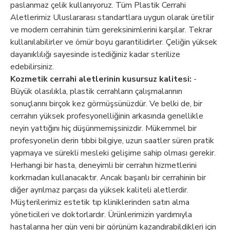
paslanmaz çelik kullanıyoruz. Tüm Plastik Cerrahi
Aletlerimiz Uluslararası standartlara uygun olarak üretilir
ve modern cerrahinin tüm gereksinimlerini karşılar. Tekrar
kullanılabilirler ve ömür boyu garantilidirler. Çeliğin yüksek
dayanıklılığı sayesinde istediğiniz kadar sterilize
edebilirsiniz.
Kozmetik cerrahi aletlerinin kusursuz kalitesi:
-
Büyük olasılıkla, plastik cerrahların çalışmalarının
sonuçlarını birçok kez görmüşsünüzdür. Ve belki de, bir
cerrahın yüksek profesyonelliğinin arkasında genellikle
neyin yattığını hiç düşünmemişsinizdir. Mükemmel bir
profesyonelin derin tıbbi bilgiye, uzun saatler süren pratik
yapmaya ve sürekli mesleki gelişime sahip olması gerekir.
Herhangi bir hasta, deneyimli bir cerrahın hizmetlerini
korkmadan kullanacaktır. Ancak başarılı bir cerrahinin bir
diğer ayrılmaz parçası da yüksek kaliteli aletlerdir.
Müşterilerimiz estetik tıp kliniklerinden satın alma
yöneticileri ve doktorlardır. Ürünlerimizin yardımıyla
hastalarına her gün yeni bir görünüm kazandırabildikleri için