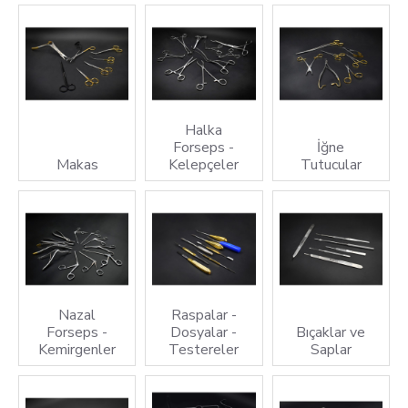
Halka
Forseps -
İğne
Makas
Kelepçeler
Tutucular
Nazal
Raspalar -
Forseps -
Dosyalar -
Bıçaklar ve
Kemirgenler
Testereler
Saplar