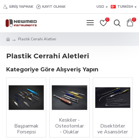
GIRIŞ YAPMAK
KAYIT OLMAK
USD
TURKISH
0
0
Plastik Cerrahi Aletleri
Plastik Cerrahi Aletleri
Kategoriye Göre Alışveriş Yapın
Keskiler -
Başparmak
Osteotomlar
Disektörler
Forsepsi
- Oluklar
ve Asansörler