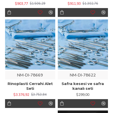
$903,77
$911,93
$1.506,29
$1.302,76
NM-DI-78669
NM-DI-78622
Rinoplasti Cerrahi Alet
Safra kesesi ve safra
Seti
kanalı seti
$3.376,92
$299,00
$3.753,84