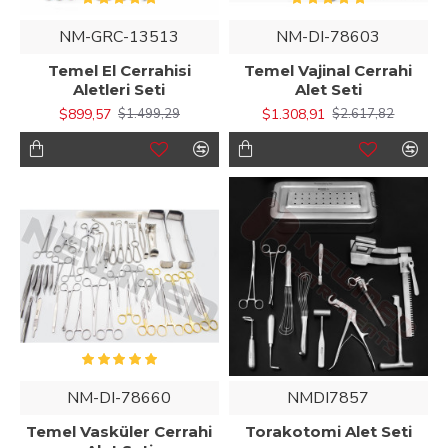
NM-GRC-13513
NM-DI-78603
Temel El Cerrahisi
Temel Vajinal Cerrahi
Aletleri Seti
Alet Seti
$899,57
$1.308,91
$1.499,29
$2.617,82
NM-DI-78660
NMDI7857
Temel Vasküler Cerrahi
Torakotomi Alet Seti