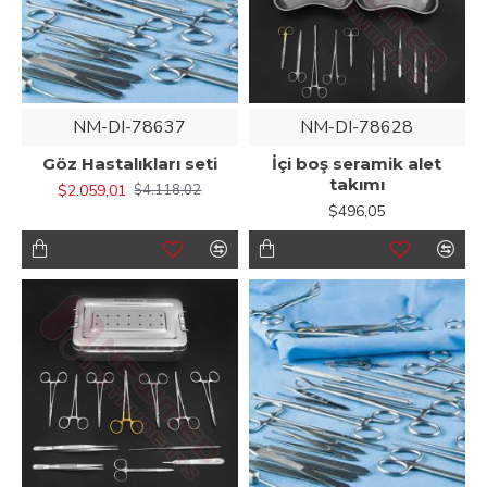
NM-DI-78637
NM-DI-78628
Göz Hastalıkları seti
İçi boş seramik alet
takımı
$2.059,01
$4.118,02
$496,05