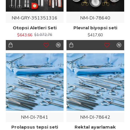
NM-GRY-351351316
NM-DI-78640
Otopsi Aletleri Seti
Plevral biyopsi seti
$643,66
$417,60
$1.072,76
NM-DI-7841
NM-DI-78642
Prolapsus tepsi seti
Rektal ayarlamak