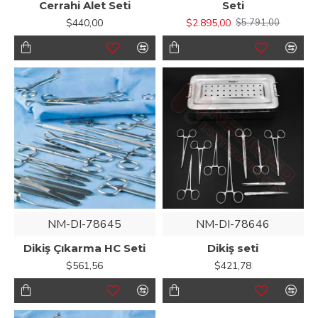
Cerrahi Alet Seti
Seti
$440,00
$2.895,00
$5.791,00
NM-DI-78645
NM-DI-78646
Dikiş Çıkarma HC Seti
Dikiş seti
$561,56
$421,78