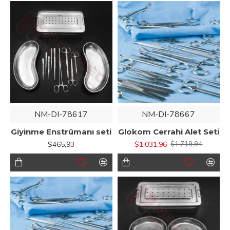
NM-DI-78617
NM-DI-78667
Giyinme Enstrümanı seti
Glokom Cerrahi Alet Seti
$465,93
$1.031,96
$1.719,94