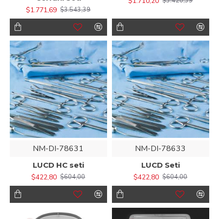
$1.710,20
$3.420,39
$1.771,69
$3.543,39
NM-DI-78631
NM-DI-78633
LUCD HC seti
LUCD Seti
$422,80
$422,80
$604,00
$604,00