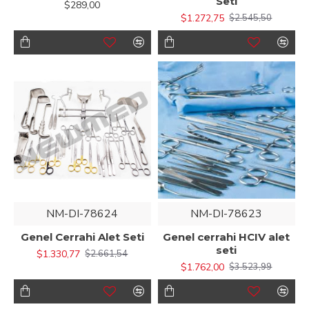
Seti
$289,00
$1.272,75
$2.545,50
NM-DI-78624
NM-DI-78623
Genel Cerrahi Alet Seti
Genel cerrahi HCIV alet
seti
$1.330,77
$2.661,54
$1.762,00
$3.523,99