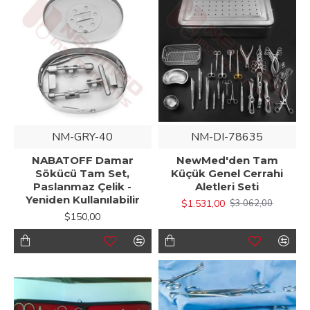
NM-GRY-40
NM-DI-78635
NABATOFF Damar
NewMed'den Tam
Sökücü Tam Set,
Küçük Genel Cerrahi
Paslanmaz Çelik -
Aletleri Seti
Yeniden Kullanılabilir
$1.531,00
$3.062,00
$150,00