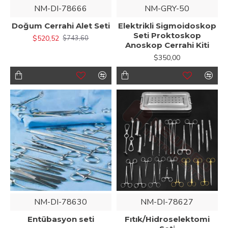
NM-DI-78666
NM-GRY-50
Doğum Cerrahi Alet Seti
Elektrikli Sigmoidoskop
Seti Proktoskop
$520,52
$743,60
Anoskop Cerrahi Kiti
$350,00
NM-DI-78630
NM-DI-78627
Entübasyon seti
Fıtık/Hidroselektomi