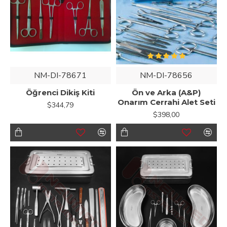
NM-DI-78671
NM-DI-78656
Öğrenci Dikiş Kiti
Ön ve Arka (A&P)
Onarım Cerrahi Alet Seti
$344,79
$398,00