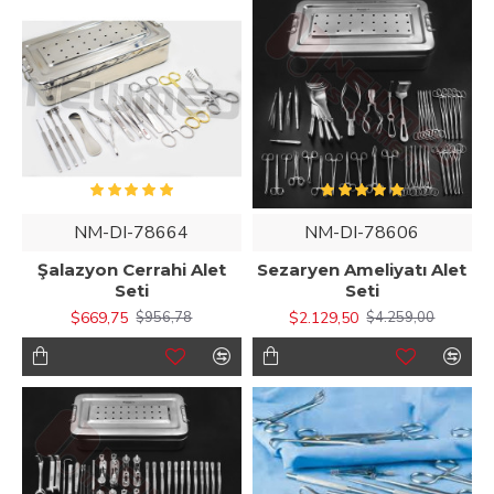
NM-DI-78664
NM-DI-78606
Şalazyon Cerrahi Alet
Sezaryen Ameliyatı Alet
Seti
Seti
$669,75
$2.129,50
$956,78
$4.259,00