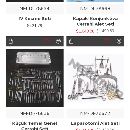
NM-DI-78634
NM-DI-78669
IV Kesme Seti
Kapak-Konjonktiva
Cerrahi Alet Seti
$421,79
$1.049,88
$1.499,83
NM-DI-78636
NM-DI-78672
Küçük Temel Genel
Laparotomi Alet Seti
Cerrahi Seti