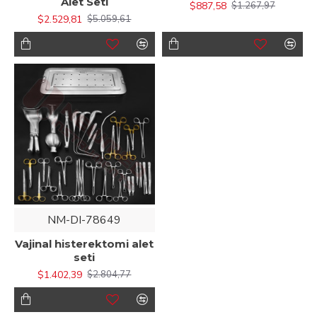
Alet Seti
$887,58
$1.267,97
$2.529,81
$5.059,61
NM-DI-78649
Vajinal histerektomi alet
seti
$1.402,39
$2.804,77