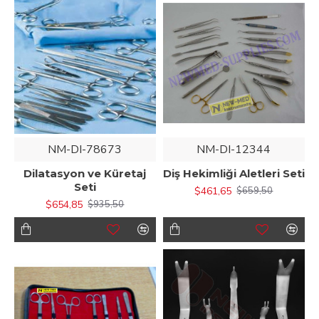
NM-DI-78673
NM-DI-12344
Dilatasyon ve Küretaj
Diş Hekimliği Aletleri Seti
Seti
$461,65
$659,50
$654,85
$935,50