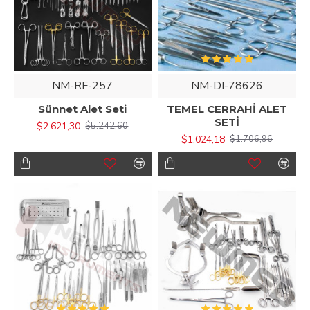
NM-RF-257
NM-DI-78626
Sünnet Alet Seti
TEMEL CERRAHİ ALET
SETİ
$2.621,30
$5.242,60
$1.024,18
$1.706,96