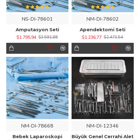
NS-DI-78601
NM-DI-78602
Amputasyon Seti
Apendektomi Seti
$1.795,94
$1.236,77
$3.591,88
$2.473,54
NM-DI-78668
NM-DI-12346
Bebek Laparoskopi
Büyük Genel Cerrahi Alet