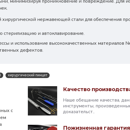
ни, минимизируя проникновение и повреждение. Для ис
чек.
 хирургической нержавеющей стали для обеспечения проч
ую стерилизацию и автоклавирование.
сы и использование высококачественных материалов N
твенных дефектов.
й
хирургический пинцет
Качество производств
Наше обещание качества, дан
инструменты, произведенные 
нных с
доказательст..
аем
я
Пожизненная гарантия