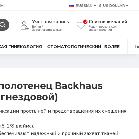
ША
RUSSIAN
$
US DOLLAR
Учетная запись
Список желаний
0
Войти /
Редактировать свой
Зарегистрироваться
список желаний
То
АЯ ГИНЕКОЛОГИЯ
СТОМАТОЛОГИЧЕСКИЙ
БОЛЕЕ
полотенец Backhaus
 гнездовой)
фиксации простыней и предотвращения их смещения
(5-1/8 дюйма).
беспечивают надежный и прочный захват тканей.