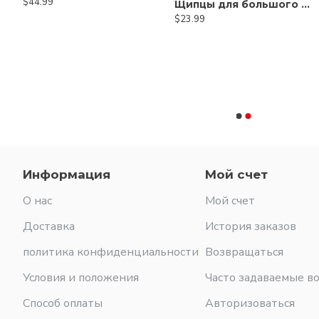
$44.99
$21.80
Артериальные и кишечные зажимы Бейнбриджа
Щипцы для большого пальца Adson - изогнутые кончики
$29.00
$23.99
Ножницы Metzenbaum — зубчатые, карбид вольфрама, тонкие гладкие кончики
Информация
Мой счет
О нас
Мой счет
Доставка
История заказов
политика конфиденциальности
Возвращаться
Условия и положения
Часто задаваемые в
Способ оплаты
Авторизоваться